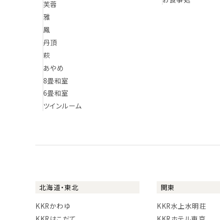
芙蓉
雅
鳳
丹頂
萩
あやめ
8畳和室
6畳和室
ツインルーム
北海道・東北
関東
KKRかわゆ
KKR水上水明荘
KKRはこだて
KKRホテル東京