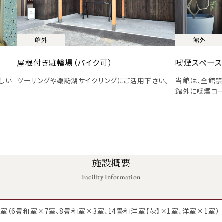
館外
館外
屋根付き駐輪場（バイク可）
喫煙スペース
しい
ツーリングや諏訪湖サイクリングにご活用下さい。
当館は、全館禁
館外に喫煙コー
施設概要
Facility Information
室（6畳和室×7室、8畳和室×3室、14畳和洋室【萩】×1室、洋室×1室）