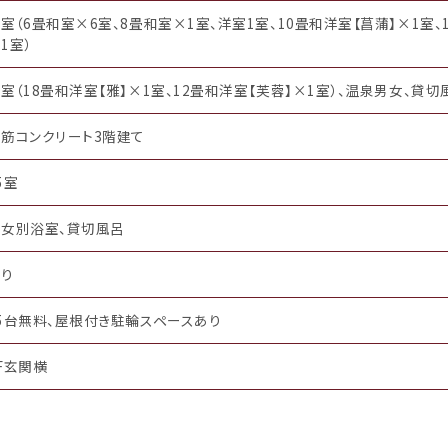
室（6畳和室×6室、8畳和室×1室、洋室1室、10畳和洋室【菖蒲】×1室、
1室）
室（18畳和洋室【雅】×1室、12畳和洋室【芙蓉】×1室）、温泉男女、貸切
筋コンクリート3階建て
5室
男女別浴室、貸切風呂
あり
5台無料、屋根付き駐輪スペースあり
F玄関横