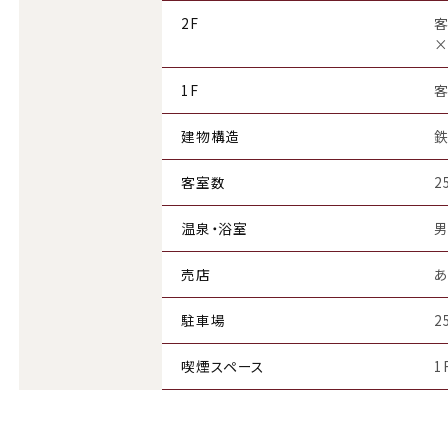
2F
客
×
1F
客
建物構造
鉄
客室数
2
温泉・浴室
売店
駐車場
2
喫煙スペース
1