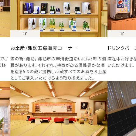
1F
1F
お土産・諏訪五蔵販売コーナー
ドリンクバー
でご
酒の街・諏訪。 諏訪市の甲州街道沿いには5軒の酒
滞在中お好き
ご移
蔵があります。それぞれ、特徴がある個性豊かな酒
いただけます。
を造る5つの蔵と提携し、5蔵すべてのお酒をお土産
としてご購入いただけるよう取り揃えました。