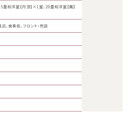
15畳和洋室【丹頂】×1室、20畳和洋室【鳳】
風呂、食事処、フロント・売店