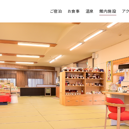
ご宿泊
お食事
温泉
館内施設
ア