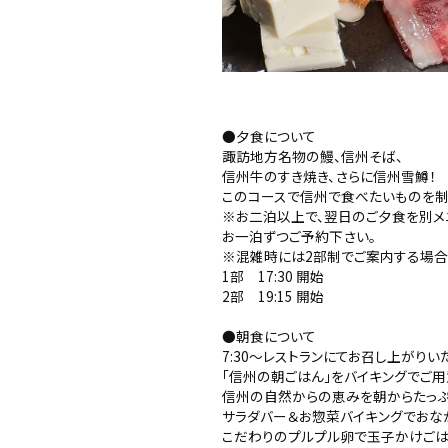
●夕食について
諏訪地方名物の鰻、信州そば、
信州牛のすき焼き、さらに信州雪鱒！
このコースで信州で食べたいものを制
※お二泊以上で、翌日のご夕食を別メ
お一泊ずつご予約下さい。
※混雑時には2部制でご案内する場合
1部 17:30 開始
2部 19:15 開始
●朝食について
7:30～レストランにてお召し上がりい
「信州の朝ごはん」をバイキングでご用
信州の自然からの恵みを朝からたっぷ
サラダバー＆お惣菜バイキングでおな
こだわりのプルプル卵で玉子かけご