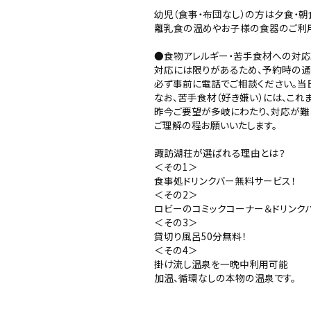
幼児（食事・布団なし）の方は夕食・朝
離乳食の温めやお子様の食器のご利用
●食物アレルギー・苦手食材への対応
対応には限りがあるため、予約時の
必ず事前に電話でご相談ください。当
なお、苦手食材（好き嫌い）には、こ
昨今ご要望が多岐にわたり、対応が難
ご理解の程お願いいたします。
諏訪湖荘が選ばれる理由とは？
＜その1＞
食事処ドリンクバー無料サービス！
＜その2＞
ロビーのコミックコーナー＆ドリンク
＜その3＞
貸切り風呂50分無料！
＜その4＞
掛け流し温泉を一晩中利用可能
加温、循環なしの本物の温泉です。